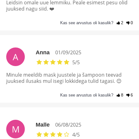
Leidsin omale uue lemmiku. Peale esimest pesu olid
juuksed nagu siid. ❤️
Kas see arvustus oli kasulik?
2
0
01/09/2025
Anna
A
5
/
5
Minule meeldib mask juustele ja šampoon teevad
juuksed ilusaks mul isegi lokkidega tulid tagasi. 😊
Kas see arvustus oli kasulik?
8
6
06/08/2025
Malle
M
4
/
5