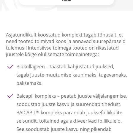
Asjatundlikult koostatud komplekt tagab tõhusalt, et
need tooted toimivad koos ja annavad suurepäraseid
tulemusi! Intensiivse toimega tooted on rikastatud
juustele kõige olulisemate toimeainetega:
Biokollageen
– taastab kahjustatud juuksed,
tagab juuste muutumise kaunimaks, tugevamaks,
paksemaks.
Baicapil kompleks
– peatab juuste väljalangemise,
soodustab juuste kasvu ja suurendab tihedust.
BAICAPIL™ kompleks parandab juuksefolliikulite
seisundit, toitained aga aktiveerivad folliikuleid.
See soodustab juuste kasvu ning pikendab