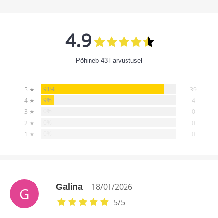
4.9
Põhineb 43-l arvustusel
91%
5 ★
39
9%
4 ★
4
0%
3 ★
0
0%
2 ★
0
0%
1 ★
0
18/01/2026
Galina
G
5
/
5