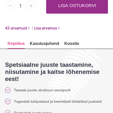
-
+
LISA OSTUKORVI
43 arvamust
|
Lisa arvamus
Kirjeldus
Kasutusjuhend
Koostis
Spetsiaalne juuste taastamine,
niisutamine ja kaitse lõhenemise
eest!
Taastab juuste struktuuri seestpoolt
Tugevdab kahjustatud ja keemiliselt töödeldud juukseid
Soodustab juuste kasvu