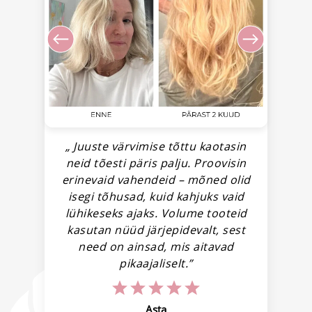
eie
„ Juuste värvimise tõttu kaotasin
„
ii
neid tõesti päris palju. Proovisin
n
erinevaid vahendeid – mõned olid
L
.”
isegi tõhusad, kuid kahjuks vaid
m
lühikeseks ajaks. Volume tooteid
kasutan nüüd järjepidevalt, sest
need on ainsad, mis aitavad
pikaajaliselt.”
Asta