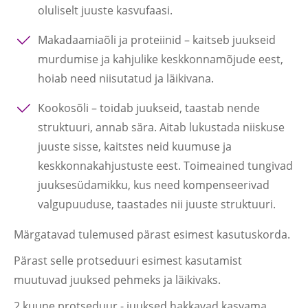
oluliselt juuste kasvufaasi.
Makadaamiaõli ja proteiinid
– kaitseb juukseid
murdumise ja kahjulike keskkonnamõjude eest,
hoiab need niisutatud ja läikivana.
Kookosõli
– toidab juukseid, taastab nende
struktuuri, annab sära. Aitab lukustada niiskuse
juuste sisse, kaitstes neid kuumuse ja
keskkonnakahjustuste eest. Toimeained tungivad
juuksesüdamikku, kus need kompenseerivad
valgupuuduse, taastades nii juuste struktuuri.
Märgatavad tulemused pärast esimest kasutuskorda.
Pärast selle protseduuri esimest kasutamist
muutuvad juuksed pehmeks ja läikivaks.
2 kuune protseduur - juuksed hakkavad kasvama