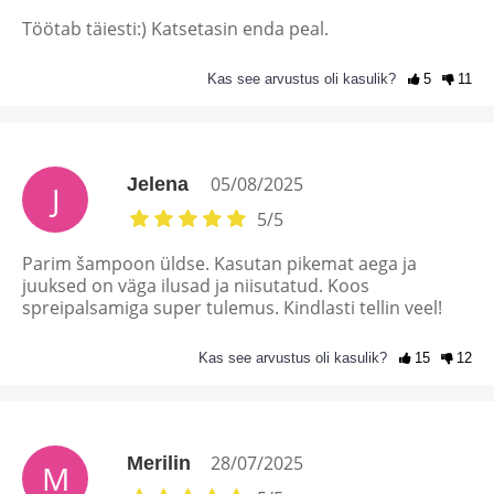
Töötab täiesti:) Katsetasin enda peal.
Kas see arvustus oli kasulik?
5
11
05/08/2025
Jelena
J
5
/
5
Parim šampoon üldse. Kasutan pikemat aega ja
juuksed on väga ilusad ja niisutatud. Koos
spreipalsamiga super tulemus. Kindlasti tellin veel!
Kas see arvustus oli kasulik?
15
12
28/07/2025
Merilin
M