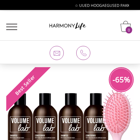
☆ UUED HOOGAEGUSED PAKKUMISED
0
Best Seller
-65%