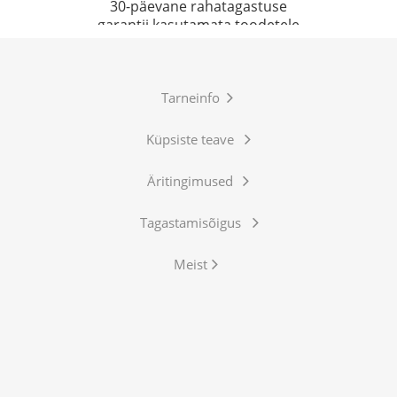
30-päevane rahatagastuse
garantii kasutamata toodetele
Tarneinfo
Küpsiste teave
Äritingimused
Tagastamisõigus
Meist