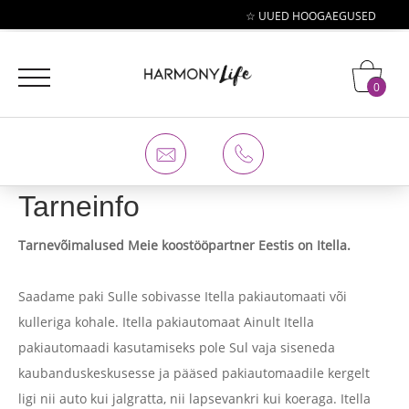
☆ UUED HOOGAEGUSED PAKKU
0
Tarneinfo
Tarnevõimalused Meie koostööpartner Eestis on Itella.
Saadame paki Sulle sobivasse Itella pakiautomaati või
kulleriga kohale. Itella pakiautomaat Ainult Itella
pakiautomaadi kasutamiseks pole Sul vaja siseneda
kaubanduskeskusesse ja pääsed pakiautomaadile kergelt
ligi nii auto kui jalgratta, nii lapsevankri kui koeraga. Itella